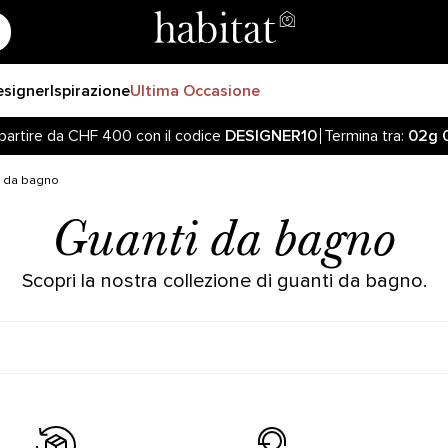
esigner
Ispirazione
Ultima Occasione
partire da CHF 400 con il codice
DESIGNER10
Termina tra:
02g
iornato sulla riapertura delle vendite online sul nostro sito! 
partire da CHF 400 con il codice
DESIGNER10
Termina tra:
02g
i da bagno
Guanti da bagno
Scopri la nostra collezione di guanti da bagno.