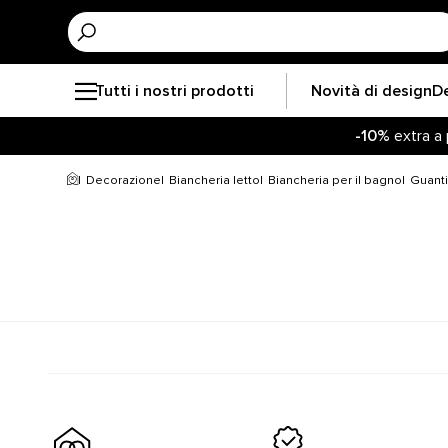
Tutti i nostri prodotti
Novità di design
D
-10%
extra a 
Resta agg
-10%
extra a 
Decorazione
Biancheria letto
Biancheria per il bagno
Guant