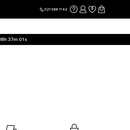
021 588 11 62
08h
37m
01s
Clicca qui
08h
37m
07s