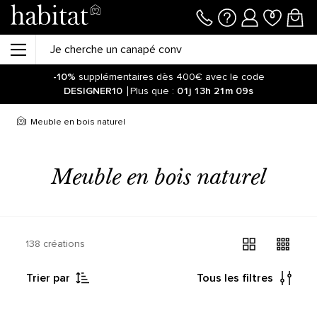
-10%
supplémentaires dès 400€ avec le code
DESIGNER10
Plus que :
01j
13h
21m
09s
Soyez informé de la réouverture des ventes sur notre site !
Cliquez ici.
Meuble en bois naturel
-10%
supplémentaires dès 400€ avec le code
DESIGNER10
Plus que :
01j
13h
21m
15s
Meuble en bois naturel
138 créations
Trier par
Tous les filtres