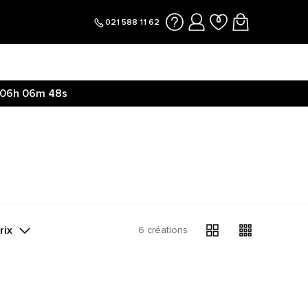
021 588 11 62
06h
06m
48s
rix
6 créations