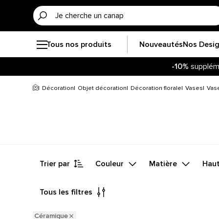
Tous nos produits
Nouveautés
Nos Desi
-10%
supplém
Décoration
Objet décoration
Décoration florale
Vases
Vas
Trier par
Couleur
Matière
Hau
Tous les filtres
Céramique