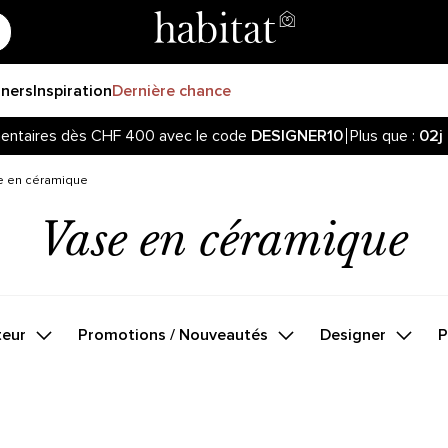
gners
Inspiration
Dernière chance
entaires dès CHF 400 avec le code
DESIGNER10
Plus que :
02j
e en céramique
Vase en céramique
teur
Promotions / Nouveautés
Designer
P