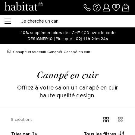
-10%
supplémentaires dès CHF 400 avec le code
DESIGNER10
Plus que :
02j
11h
21m
24s
Canapé et fauteuil
Canapé
Canapé en cuir
Canapé en cuir
Offrez à votre salon un canapé en cuir
haute qualité design.
9 créations
Trier par
Tous les filtres