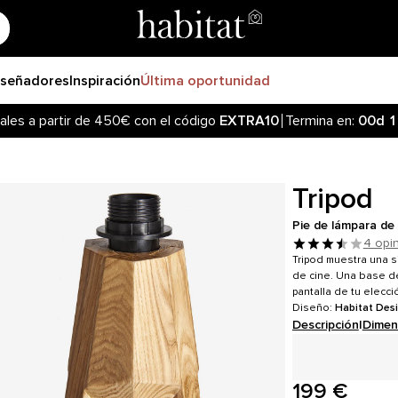
iseñadores
Inspiración
Última oportunidad
ales a partir de 450€ con el código
EXTRA10
Termina en:
00d
1
Tripod
Pie de lámpara de 
4 opi
Tripod muestra una s
de cine. Una base de
pantalla de tu elecci
Diseño:
Habitat Des
Descripción
|
Dimen
199 €