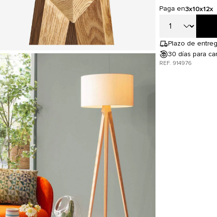
Paga en
3x
10x
12x
Plazo de entreg
30 días para ca
REF. 914976