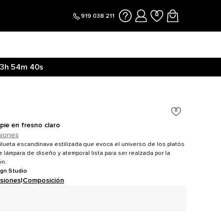
919 038 211
3h
54m
40s
pie en fresno claro
niones
ilueta escandinava estilizada que evoca el universo de los platós
 lámpara de diseño y atemporal lista para ser realzada por la
ón.
ign Studio
siones
|
Composición