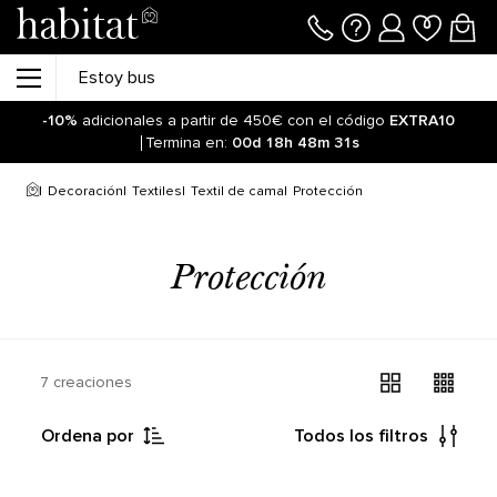
-10%
adicionales a partir de 450€ con el código
EXTRA10
Termina en:
00d
18h
48m
31s
Decoración
Textiles
Textil de cama
Protección
Protección
7 creaciones
Ordena por
Todos los filtros