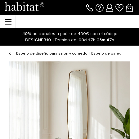
-10%
adicionales a partir de 400€ con el código
DESIGNER10
Termina en:
00d
17h
23m
47s
oración
Espejo de diseño para salón y comedor
Espejo de pared