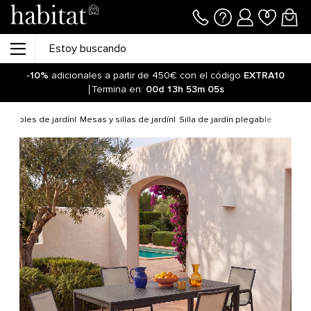
-10%
adicionales a partir de 450€ con el código
EXTRA10
Termina en:
00d
13h
53m
04s
Muebles de jardín
Mesas y sillas de jardín
Silla de jardín plegable