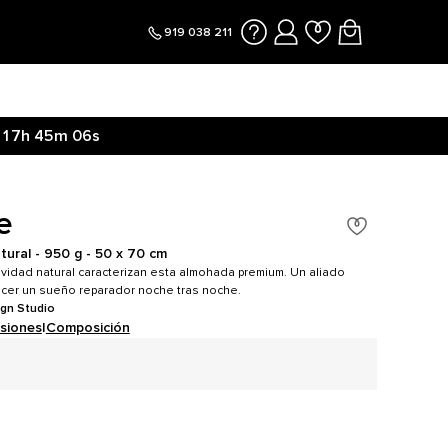
919 038 211
17h
45m
05s
e
tural - 950 g - 50 x 70 cm
vidad natural caracterizan esta almohada premium. Un aliado
ecer un sueño reparador noche tras noche.
ign Studio
siones
|
Composición