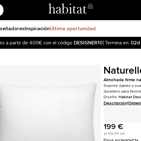
iseñadores
Inspiración
Última oportunidad
es a partir de 400€ con el código
DESIGNER10
Termina en:
02d
Naturell
Almohada firme na
Soporte óptimo y sua
duradero para favor
Diseño:
Habitat Des
Descripción
|
Dimen
199 €
el 50x70 cm
Paga en
3x
10x
12x