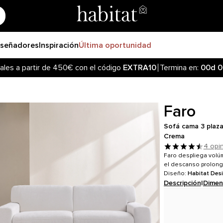
iseñadores
Inspiración
Última oportunidad
ales a partir de 450€ con el código
EXTRA10
Termina en:
00d
0
Faro
Sofá cama 3 plaza
Crema
4 opi
Faro despliega volúm
el descanso prolong
Diseño:
Habitat Des
Descripción
|
Dimen