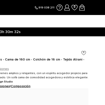
919 038 211
3h
30m
31s
s - Cama de 160 cm - Colchón de 16 cm - Tejido Atrani -
niones
enes amplios y relajantes, con un espíritu acogedor propicio para
ado. Un sofá cama de comodidad acogedora y estética elegante.
ign Studio
siones
|
Composición