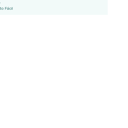
e
o Fácil