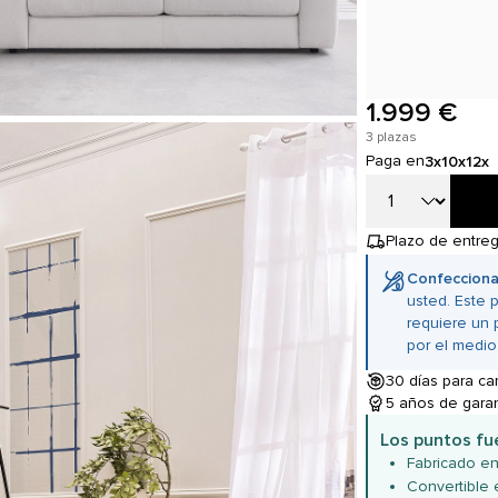
1.999 €
3 plazas
Paga en
3x
10x
12x
Plazo de entreg
Confecciona
usted. Este 
requiere un 
por el medio
30 días para ca
5 años de garan
Los puntos fu
Fabricado en 
Convertible 