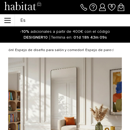
-10%
adicionales a partir de 400€ con el código
DESIGNER10
Termina en:
01d
18h
43m
09s
oración
Espejo de diseño para salón y comedor
Espejo de pared