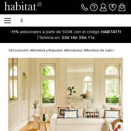
-11%
adicionales a partir de 500€ con el código
HABITAT11
Termina en:
03d
16h
33m
11s
Decoración
Alfombra y felpudo
Alfombras
Alfombra de salón