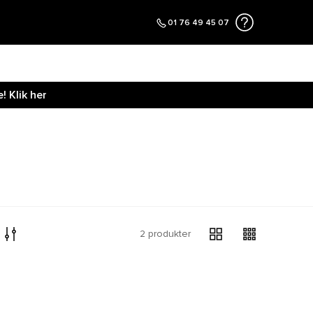
01 76 49 45 07
 Klik her
2 produkter