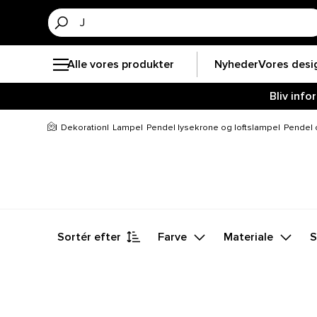
Alle vores produkter
Nyheder
Vores desi
Bliv inf
Dekoration
Lampe
Pendel lysekrone og loftslampe
Pendel 
Sortér efter
Farve
Materiale
S