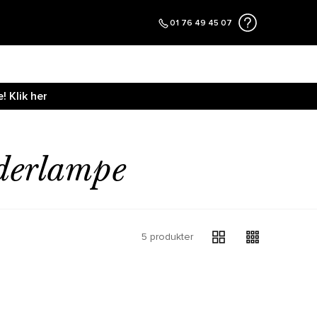
01 76 49 45 07
 Klik her
derlampe
5 produkter