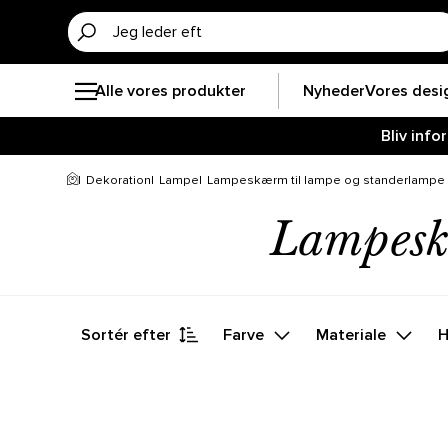
Alle vores produkter
Nyheder
Vores desi
Bliv inf
Dekoration
Lampe
Lampeskærm til lampe og standerlampe
Lampesk
Sortér efter
Farve
Materiale
H