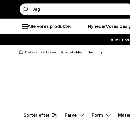
Alle vores produkter
Nyheder
Vores desi
Bliv inf
Dekoration
Linned
Boligtekstiler
Indretning
Sortér efter
Farve
Form
Mater