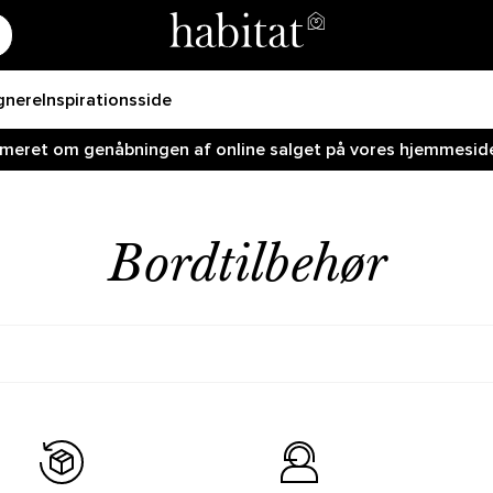
gnere
Inspirationsside
ormeret om genåbningen af online salget på vores hjemmeside!
Bordtilbehør