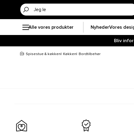
Alle vores produkter
Nyheder
Vores desi
Bliv inf
Spisestue & køkken
Køkken
Bordtilbehør