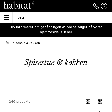
Bliv informeret om genåbningen af online salget på vores
hjemmeside! Klik her
Spisestue & køkken
Spisestue & køkken
246 produkter