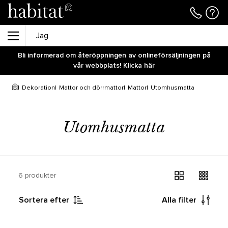
Bli informerad om återöppningen av onlineförsäljningen på
vår webbplats! Klicka här
Dekoration
Mattor och dörrmattor
Mattor
Utomhusmatta
Utomhusmatta
6 produkter
Sortera efter
Alla filter