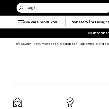
Alla våra produkter
Nyheter
Våra Design
Bli informe
Sovrum
Sovrumsmöbel
Garderob och klädkammare
Hallga