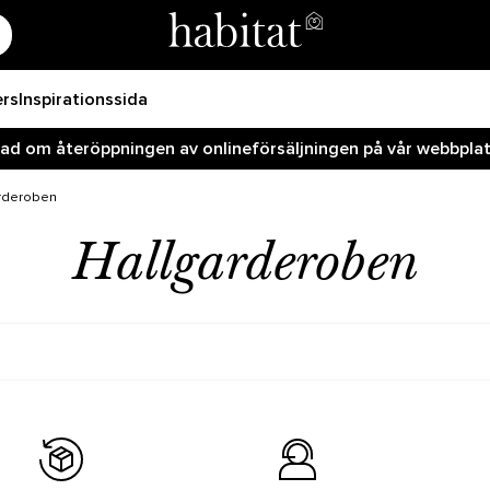
ers
Inspirationssida
rad om återöppningen av onlineförsäljningen på vår webbplats
rderoben
Hallgarderoben