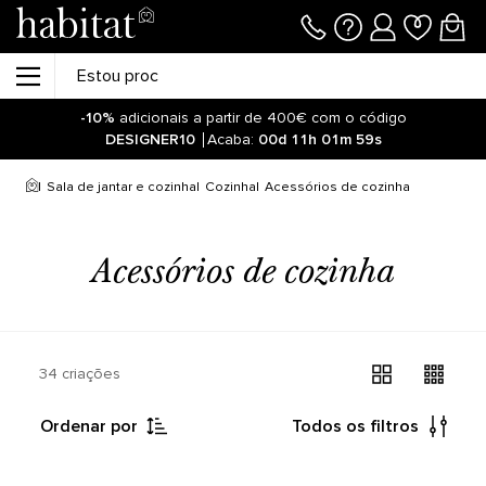
-10%
adicionais a partir de 400€ com o código
DESIGNER10
Acaba:
00d
11h
01m
58s
Sala de jantar e cozinha
Cozinha
Acessórios de cozinha
Acessórios de cozinha
34 criações
Ordenar por
Todos os filtros