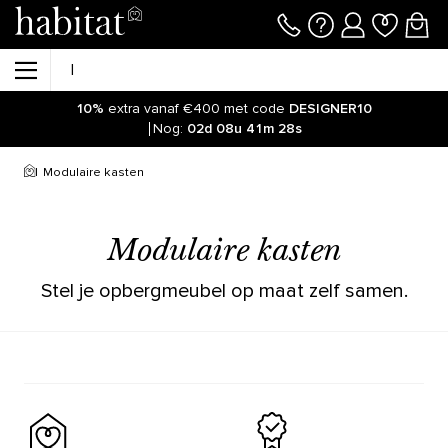
10%
extra vanaf €400 met code
DESIGNER10
Nog:
02d
08u
41m
28s
Modulaire kasten
Modulaire kasten
Stel je opbergmeubel op maat zelf samen.