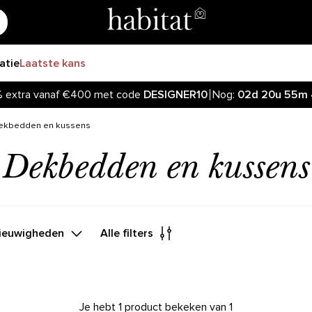
ratie
Laatste kans
%
extra vanaf €400 met code
DESIGNER10
Nog:
02d
20u
55m
ekbedden en kussens
Dekbedden en kussens
Nieuwigheden
Alle filters
Je hebt 1 product bekeken van 1