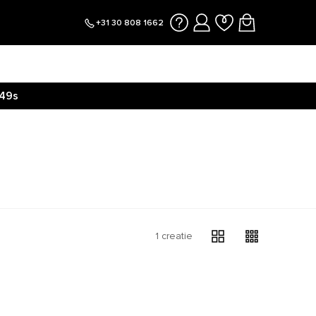
+31 30 808 1662
49s
1 creatie