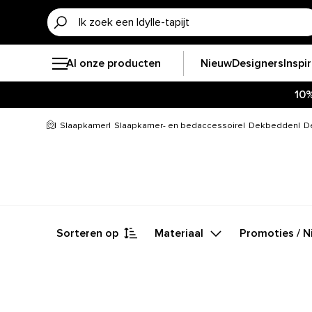
Al onze producten
Nieuw
Designers
Inspi
10
Slaapkamer
Slaapkamer- en bedaccessoire
Dekbedden
D
Sorteren op
Materiaal
Promoties / 