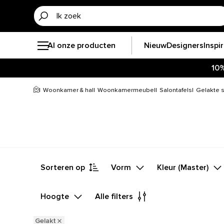
Al onze producten
Nieuw
Designers
Inspi
10
Woonkamer & hal
Woonkamermeubel
Salontafels
Gelakte s
Sorteren op
Vorm
Kleur (Master)
Hoogte
Alle filters
Gelakt