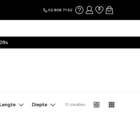
02 808 71 62
09s
Lengte
Diepte
11 creaties