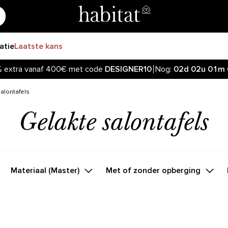
ratie
Laatste kans
%
extra vanaf 400€ met code
DESIGNER10
Nog:
02d
02u
01m
alontafels
Gelakte salontafels
Materiaal (Master)
Met of zonder opberging