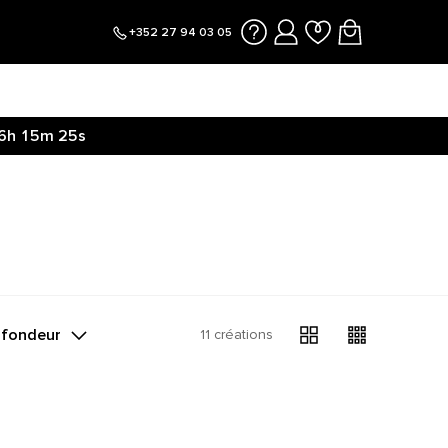
+352 27 94 03 05
6h
15m
25s
 ici.
6h
15m
32s
ofondeur
11 créations