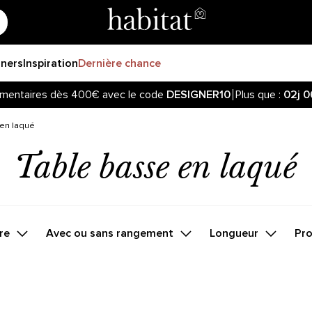
gners
Inspiration
Dernière chance
mentaires dès 400€ avec le code
DESIGNER10
Plus que :
02j
0
z informé de la réouverture des ventes sur notre site ! Cliquez
mentaires dès 400€ avec le code
DESIGNER10
Plus que :
02j
0
en laqué
Table basse en laqué
re
Avec ou sans rangement
Longueur
Pr