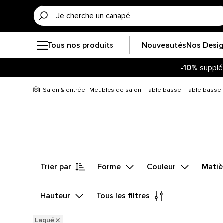
Tous nos produits
Nouveautés
Nos Desi
-10%
supplé
Soye
-10%
supplé
Salon & entrée
Meubles de salon
Table basse
Table basse 
Trier par
Forme
Couleur
Matiè
Hauteur
Tous les filtres
Laqué