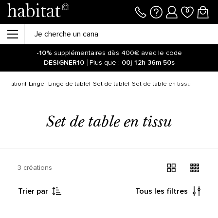
-10%
supplémentaires dès 400€ avec le code
DESIGNER10
Plus que :
00j
12h
36m
49s
Soyez informé de la réouverture des ventes sur notre site !
Cliquez ici.
coration
Linge
Linge de table
Set de table
Set de table en tissu
-10%
supplémentaires dès 400€ avec le code
DESIGNER10
Plus que :
00j
12h
36m
56s
Set de table en tissu
3 créations
Trier par
Tous les filtres