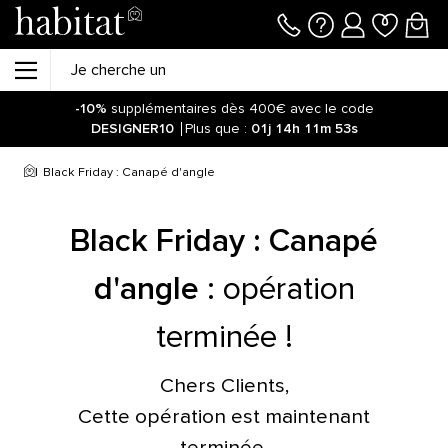
-10%
supplémentaires dès 400€ avec le code
DESIGNER10
Plus que :
01j
14h
11m
53s
Soyez informé de la réouverture des ventes sur notre site !
Cliquez ici.
Black Friday : Canapé d'angle
-10%
supplémentaires dès 400€ avec le code
DESIGNER10
Plus que :
01j
14h
12m
00s
Black Friday : Canapé
d'angle
:
opération
terminée !
Chers Clients,
Cette opération est maintenant
terminée.