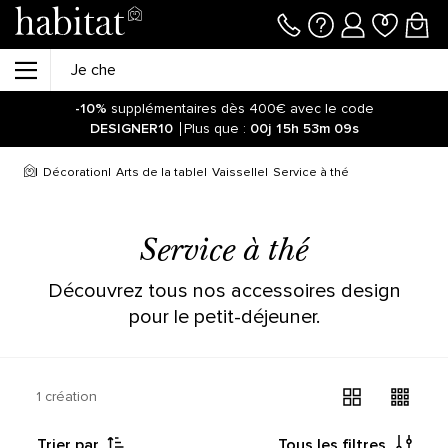
-10%
supplémentaires dès 400€ avec le code
DESIGNER10
Plus que :
00j
15h
53m
09s
Soyez informé de la réouverture des ventes sur notre site !
Cliquez ici.
Décoration
Arts de la table
Vaisselle
Service à thé
-10%
supplémentaires dès 400€ avec le code
DESIGNER10
Plus que :
00j
15h
53m
16s
Service à thé
Découvrez tous nos accessoires design
pour le petit-déjeuner.
1 création
Trier par
Tous les filtres