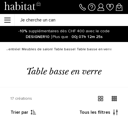
-10%
supplémentaires dès CHF 400 avec le code
DESIGNER10
Plus que :
00j
07h
12m
25s
lon & entrée
Meubles de salon
Table basse
Table basse en verre
Table basse en verre
17 créations
Trier par
Tous les filtres