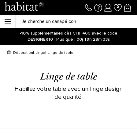
-10%
supplémentaires dès CHF 400 avec le code
DESIGNER10
Plus que :
00j
19h
28m
33s
Décoration
Linge
Linge de table
Linge de table
Habillez votre table avec un linge design
de qualité.