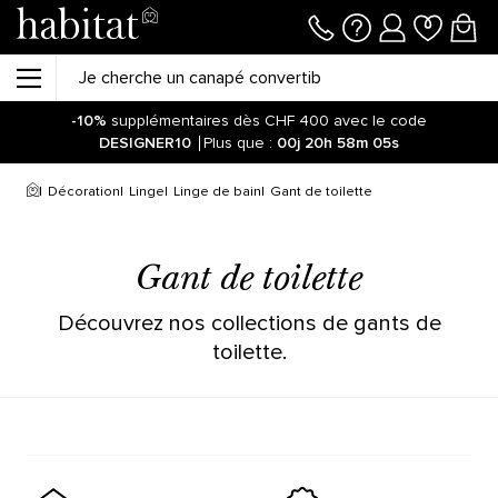
-10%
supplémentaires dès CHF 400 avec le code
DESIGNER10
Plus que :
00j
20h
58m
05s
Décoration
Linge
Linge de bain
Gant de toilette
Gant de toilette
Découvrez nos collections de gants de
toilette.