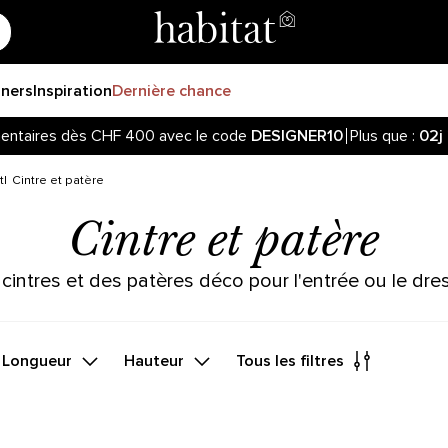
gners
Inspiration
Dernière chance
entaires dès CHF 400 avec le code
DESIGNER10
Plus que :
02j
t
Cintre et patère
Cintre et patère
cintres et des patères déco pour l'entrée ou le dre
Longueur
Hauteur
Tous les filtres