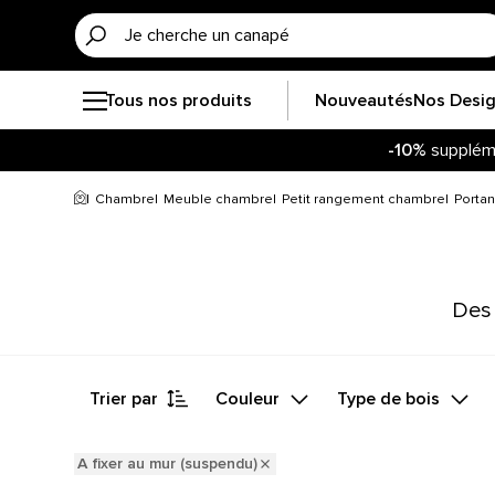
Tous nos produits
Nouveautés
Nos Desi
-10%
supplém
Chambre
Meuble chambre
Petit rangement chambre
Portan
Des 
Trier par
Couleur
Type de bois
A fixer au mur (suspendu)