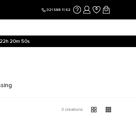
021 588 11 62
22h
20m
49s
ssing
3 créations