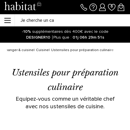
-10%
supplémentaires dès 400€ avec le code
DESIGNER10
Plus que :
01j
06h
29m
51s
e à manger & cuisine
Cuisine
Ustensiles pour préparation culinaire
Ustensiles pour préparation
culinaire
Equipez-vous comme un véritable chef
avec nos ustensiles de cuisine.