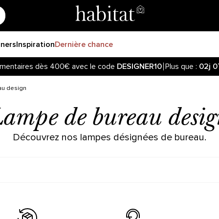
gners
Inspiration
Dernière chance
mentaires dès 400€ avec le code
DESIGNER10
Plus que :
02j
0
au design
Lampe de bureau desig
Découvrez nos lampes désignées de bureau.