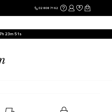
02 808 71 62
7h
23m
50s
n