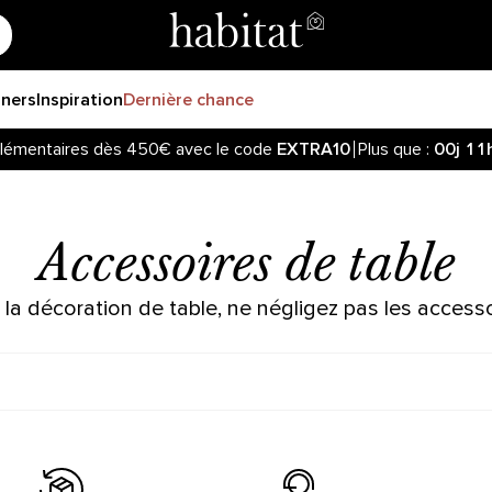
gners
Inspiration
Dernière chance
lémentaires dès 450€ avec le code
EXTRA10
Plus que :
00j
11
Accessoires de table
 la décoration de table, ne négligez pas les accesso