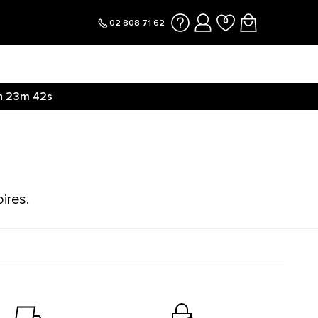
02 808 71 62
h
23m
42s
ires.