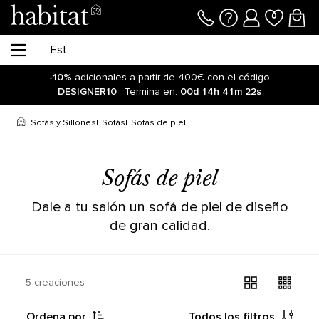
-10%
adicionales a partir de 400€ con el código
DESIGNER10
Termina en:
00d
14h
41m
22s
Sofás y Sillones
Sofás
Sofás de piel
Sofás de piel
Dale a tu salón un sofá de piel de diseño
de gran calidad.
5 creaciones
Ordena por
Todos los filtros