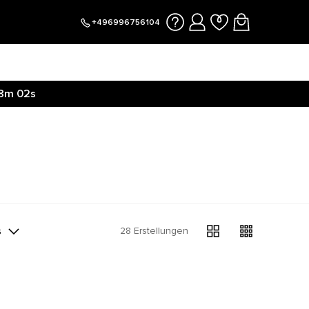
+496996756104
8m
02s
s
28 Erstellungen