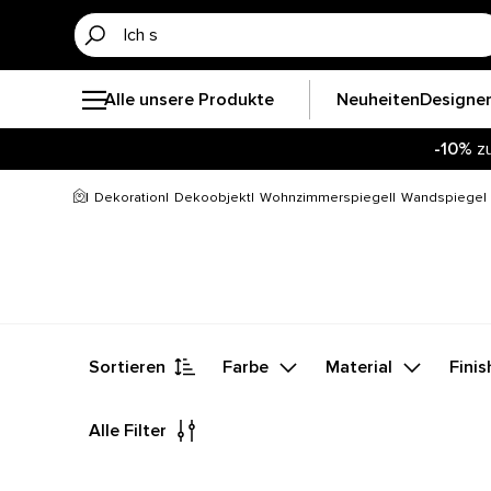
Alle unsere Produkte
Neuheiten
Designe
-10%
zu
Dekoration
Dekoobjekt
Wohnzimmerspiegel
Wandspiegel
Sortieren
Farbe
Material
Finis
Alle Filter