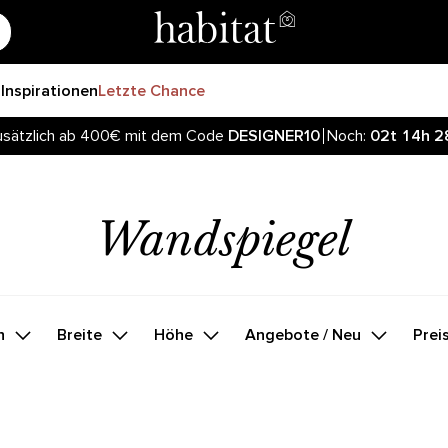
r
Inspirationen
Letzte Chance
sätzlich ab 400€ mit dem Code
DESIGNER10
Noch:
02t
14h
2
Wandspiegel
h
Breite
Höhe
Angebote / Neu
Prei