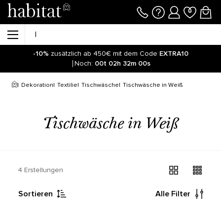
-10%
zusätzlich ab 450€ mit dem Code
EXTRA10
Noch:
00t
02h
32m
00s
Dekoration
Textilie
Tischwäsche
Tischwäsche in Weiß
Tischwäsche in Weiß
4 Erstellungen
Sortieren
Alle Filter