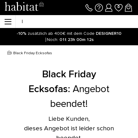
-10%
zusätzlich ab 400€ mit dem Code
DESIGNER10
Noch:
01t
23h
00m
12s
Black Friday Ecksofas
Black Friday
Ecksofas
:
Angebot
beendet!
Liebe Kunden,
dieses Angebot ist leider schon
beendet.