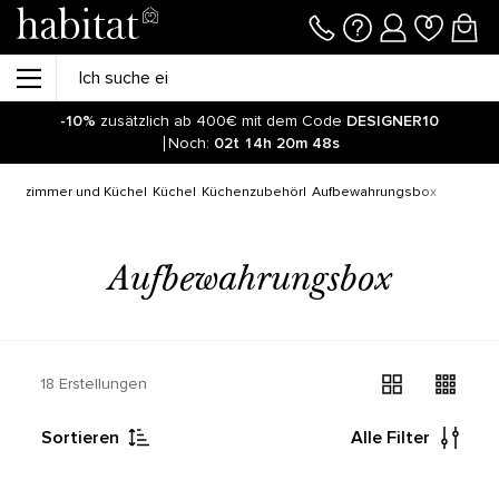
-10%
zusätzlich ab 400€ mit dem Code
DESIGNER10
Noch:
02t
14h
20m
47s
Esszimmer und Küche
Küche
Küchenzubehör
Aufbewahrungsbox
Aufbewahrungsbox
18 Erstellungen
Sortieren
Alle Filter