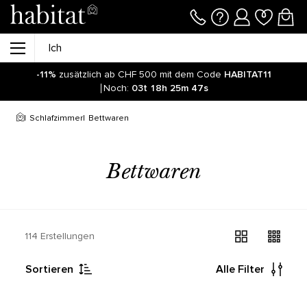
-11%
zusätzlich ab CHF 500 mit dem Code
HABITAT11
Noch:
03t
18h
25m
47s
Schlafzimmer
Bettwaren
Bettwaren
114 Erstellungen
Sortieren
Alle Filter