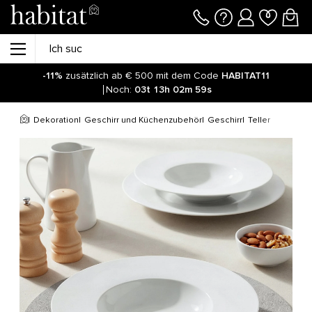
-11%
zusätzlich ab € 500 mit dem Code
HABITAT11
Noch:
03t
13h
02m
59s
Dekoration
Geschirr und Küchenzubehör
Geschirr
Teller