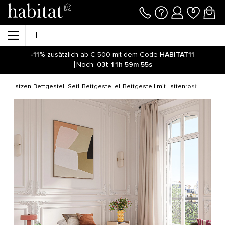
-11%
zusätzlich ab € 500 mit dem Code
HABITAT11
Noch:
03t
11h
59m
54s
d Matratzen-Bettgestell-Set
Bettgestelle
Bettgestell mit Lattenrost