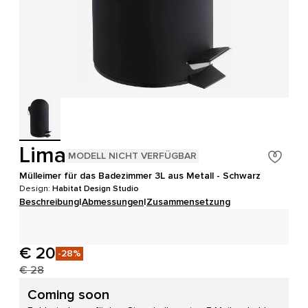
Lima
MODELL NICHT VERFÜGBAR
Mülleimer für das Badezimmer 3L aus Metall - Schwarz
Design:
Habitat Design Studio
Beschreibung
|
Abmessungen
|
Zusammensetzung
€ 20
-28%
€ 28
Coming soon