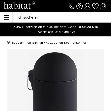
-10%
zusätzlich ab € 400 mit dem Code
DESIGNER10
Noch:
01t
01h
10m
11s
Badezimmer
Sanitär
WC Zubehör
Kosmetikeimer