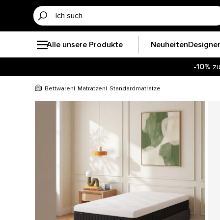
Alle unsere Produkte
Neuheiten
Designe
-10%
zu
Bettwaren
Matratzen
Standardmatratze