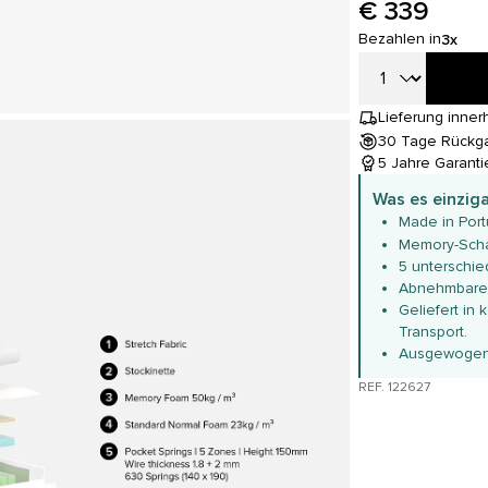
€ 339
Bezahlen in
3x
Lieferung inner
30 Tage Rückg
5 Jahre Garanti
Was es einzig
Made in Port
Memory-Sch
5 unterschie
Abnehmbarer
Geliefert in 
Transport.
Ausgewogen
REF. 122627