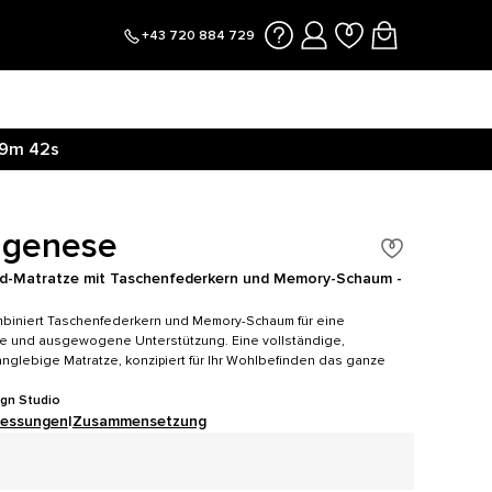
+43 720 884 729
9m
41s
 genese
d-Matratze mit Taschenfederkern und Memory-Schaum -
biniert Taschenfederkern und Memory-Schaum für eine
e und ausgewogene Unterstützung. Eine vollständige,
nglebige Matratze, konzipiert für Ihr Wohlbefinden das ganze
ign Studio
essungen
|
Zusammensetzung