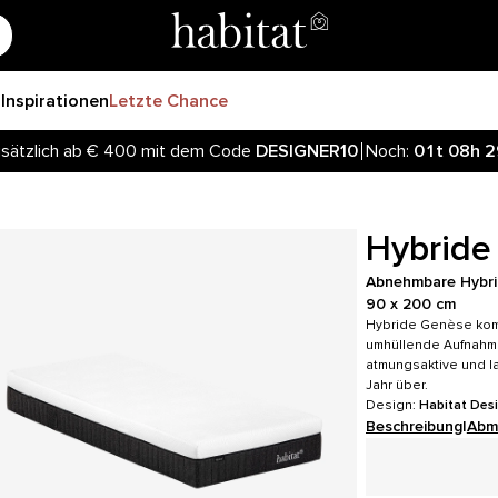
r
Inspirationen
Letzte Chance
sätzlich ab € 400 mit dem Code
DESIGNER10
Noch:
01t
08h
2
Hybride
Abnehmbare Hybri
90 x 200 cm
Hybride Genèse kom
umhüllende Aufnahm
atmungsaktive und la
Jahr über.
Design:
Habitat Des
Beschreibung
|
Abm