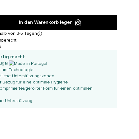
In den Warenkorb legen
halb von 3-5 Tagen
aberecht
e
artig macht
ugal
aum-Technologie
dliche Unterstützungszonen
 Bezug für eine optimale Hygiene
komprimierter/gerollter Form für einen optimalen
e Unterstützung