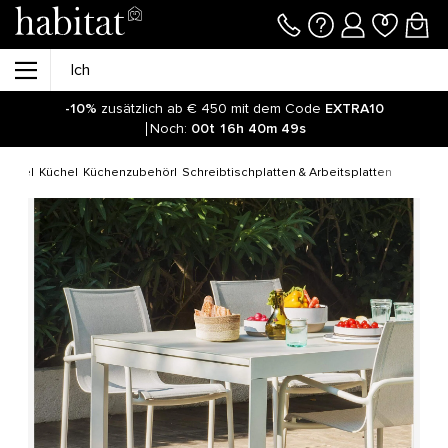
-10%
zusätzlich ab € 450 mit dem Code
EXTRA10
Noch:
00t
16h
40m
49s
Küche
Küche
Küchenzubehör
Schreibtischplatten & Arbeitsplatten