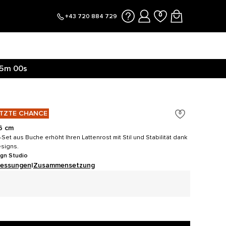
+43 720 884 729
5m
00s
TZTE CHANCE
16 cm
Set aus Buche erhöht Ihren Lattenrost mit Stil und Stabilität dank
esigns.
ign Studio
essungen
|
Zusammensetzung