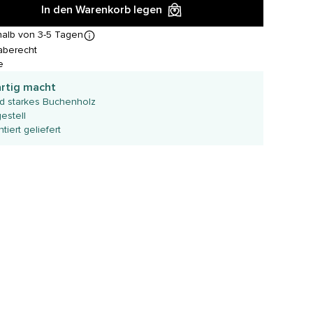
In den Warenkorb legen
halb von 3-5 Tagen
aberecht
e
artig macht
d starkes Buchenholz
estell
iert geliefert