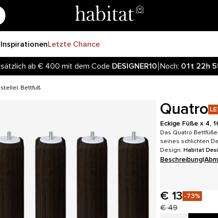
r
Inspirationen
Letzte Chance
sätzlich ab € 400 mit dem Code
DESIGNER10
Noch:
01t
22h
5
stelle
Bettfuß
Quatro
LE
Eckige Füße x 4, 
Das Quatro Bettfüße-
seines schlichten D
Design:
Habitat Des
Beschreibung
|
Abm
€ 13
-73%
€ 49