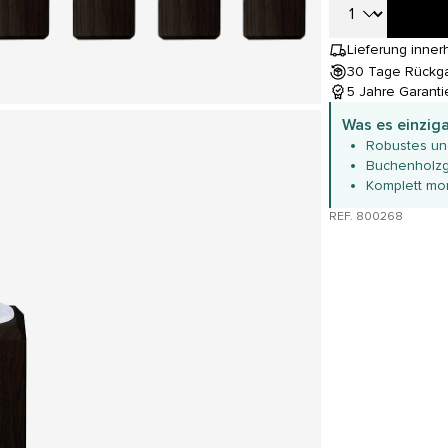
Lieferung inner
30 Tage Rückg
5 Jahre Garanti
Was es einzig
Robustes un
Buchenholzg
Komplett mont
REF. 800268