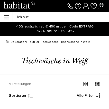
-10%
zusätzlich ab € 450 mit dem Code
EXTRA10
Noch:
00t
01h
25m
45s
Dekoration
Textilie
Tischwäsche
Tischwäsche in Weiß
Tischwäsche in Weiß
4 Erstellungen
Sortieren
Alle Filter