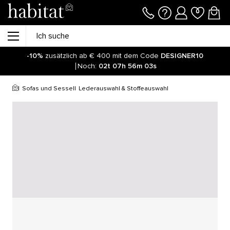
-10%
zusätzlich ab € 400 mit dem Code
DESIGNER10
Noch:
02t
07h
56m
03s
Sofas und Sessel
Lederauswahl & Stoffeauswahl
<p>Italienische Stoffe, hochwertiges Velours oder
Vintage-Leder … Wählen Sie Ihre Favoriten aus über 30
Bezügen!</p>