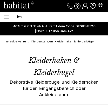
-10%
zusätzlich ab € 400 mit dem Code
DESIGNER10
Noch:
01t
05h
34m
42s
afzimmeraufbewahrung
Kleiderstangen
Kleiderhaken & Kleiderbügel
Kleiderhaken &
Kleiderbügel
Dekorative Kleiderbügel und Kleiderhaken
für den Eingangsbereich oder
Ankleideraum.